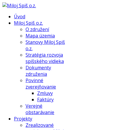
Úvod
Miloj Spiš o.z.
O združení
Mapa územia
Stanovy Miloj Spiš
o.z.
Stratégia rozvoja
spišského vidieka
Dokumenty
združenia
Povinné
zverejňovanie
Zmluvy
Faktúry
Verejné
obstarávanie
Projekty
Zrealizované