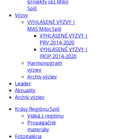
projekty cez Miloj
Spiš
Výzvy
VYHLÁSENÉ VÝZVY |
MAS Miloj Spiš
VYHLÁSENÉ VÝZVY |
PRV 2014-2020
VYHLÁSENÉ VÝZVY |
IROP 2014-2020
Harmonogram
výziev
Archív výziev
Leader
Aktuality
Archív výziev
Krásy Regiónu Spiš
Videá z regiónu
Propagačné
materiály
Fotogaléria