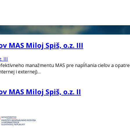
MAS Miloj Spiš, o.z. III
e efektívneho manažmentu MAS pre napĺňania cieľov a opatre
ternej i externej)…
MAS Miloj Spiš, o.z. II