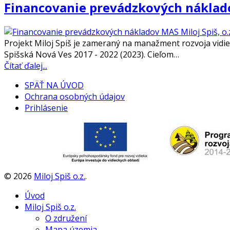
Financovanie prevádzkových náklado
Projekt Miloj Spiš je zameraný na manažment rozvoja vidi
Spišská Nová Ves 2017 - 2022 (2023). Cieľom…
Čítať ďalej...
SPÄŤ NA ÚVOD
Ochrana osobných údajov
Prihlásenie
©
2026
Miloj Spiš o.z.
.
Úvod
Miloj Spiš o.z.
O združení
Mapa územia