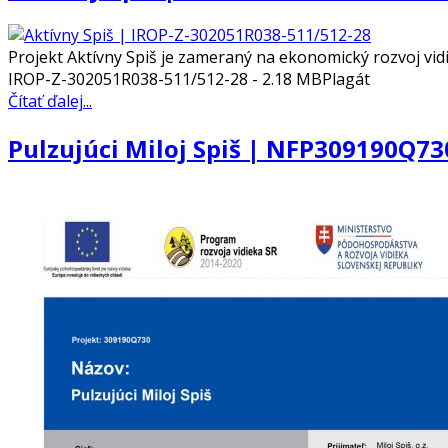
Projekt Aktívny Spiš je zameraný na ekonomický rozvoj vidi
IROP-Z-302051R038-511/512-28 - 2.18 MBPlagát
Čítať ďalej...
Pulzujúci Miloj Spiš | NFP309190Q73