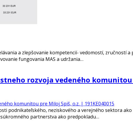
elávania a zlepšovanie kompetencií- vedomostí, zručností a 
oživovanie fungovania MAS a udržania…
stneho rozvoja vedeného komunitou pr
osti podnikateľského, neziskového a verejného sektora ako aj
o-súkromného partnerstva ako predpokladu…