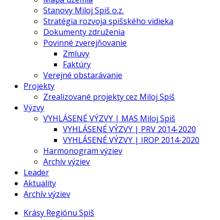
Stanovy Miloj Spiš o.z.
Stratégia rozvoja spišského vidieka
Dokumenty združenia
Povinné zverejňovanie
Zmluvy
Faktúry
Verejné obstarávanie
Projekty
Zrealizované projekty cez Miloj Spiš
Výzvy
VYHLÁSENÉ VÝZVY | MAS Miloj Spiš
VYHLÁSENÉ VÝZVY | PRV 2014-2020
VYHLÁSENÉ VÝZVY | IROP 2014-2020
Harmonogram výziev
Archív výziev
Leader
Aktuality
Archív výziev
Krásy Regiónu Spiš