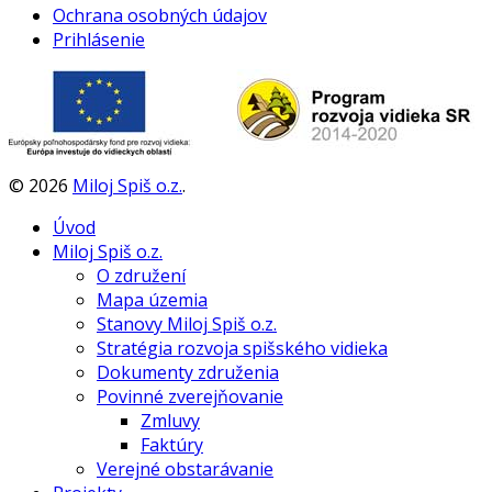
Ochrana osobných údajov
Prihlásenie
©
2026
Miloj Spiš o.z.
.
Úvod
Miloj Spiš o.z.
O združení
Mapa územia
Stanovy Miloj Spiš o.z.
Stratégia rozvoja spišského vidieka
Dokumenty združenia
Povinné zverejňovanie
Zmluvy
Faktúry
Verejné obstarávanie