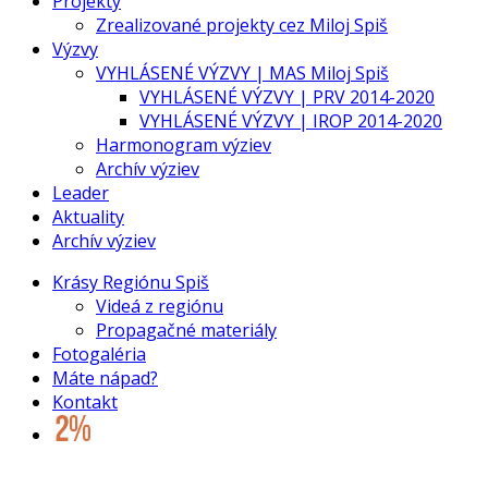
Projekty
Zrealizované projekty cez Miloj Spiš
Výzvy
VYHLÁSENÉ VÝZVY | MAS Miloj Spiš
VYHLÁSENÉ VÝZVY | PRV 2014-2020
VYHLÁSENÉ VÝZVY | IROP 2014-2020
Harmonogram výziev
Archív výziev
Leader
Aktuality
Archív výziev
Krásy Regiónu Spiš
Videá z regiónu
Propagačné materiály
Fotogaléria
Máte nápad?
Kontakt