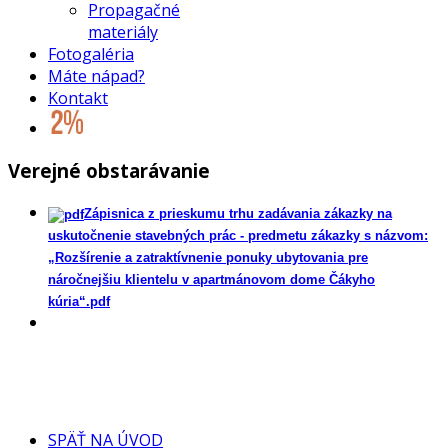
Propagačné
materiály
Fotogaléria
Máte nápad?
Kontakt
Verejné obstarávanie
Zápisnica z prieskumu trhu zadávania zákazky na
uskutočnenie stavebných prác - predmetu zákazky s názvom:
„Rozšírenie a zatraktívnenie ponuky ubytovania pre
náročnejšiu klientelu v apartmánovom dome Čákyho
kúria“.pdf
SPÄŤ NA ÚVOD