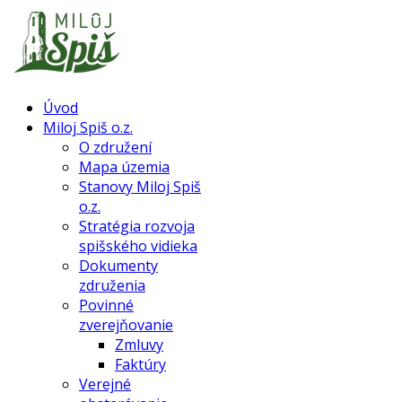
Úvod
Miloj Spiš o.z.
O združení
Mapa územia
Stanovy Miloj Spiš
o.z.
Stratégia rozvoja
spišského vidieka
Dokumenty
združenia
Povinné
zverejňovanie
Zmluvy
Faktúry
Verejné