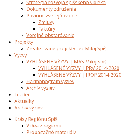
Stratégia rozvoja spišského vidieka
Dokumenty združenia
Povinné zverejňovanie
Zmluvy
Faktúry
Verejné obstarávanie
Projekty
Zrealizované projekty cez Miloj Spiš
Výzvy
VYHLÁSENÉ VÝZVY | MAS Miloj Spiš
VYHLÁSENÉ VÝZVY | PRV 2014-2020
VYHLÁSENÉ VÝZVY | IROP 2014-2020
Harmonogram výziev
Archív výziev
Leader
Aktuality
Archív výziev
Krásy Regiónu Spiš
Videá z regiónu
Propagačné materiály