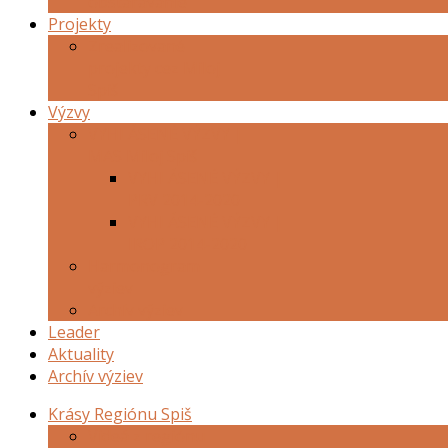
obstarávanie
Projekty
Zrealizované
projekty cez Miloj
Spiš
Výzvy
VYHLÁSENÉ VÝZVY |
MAS Miloj Spiš
VYHLÁSENÉ VÝZVY |
PRV 2014-2020
VYHLÁSENÉ VÝZVY |
IROP 2014-2020
Harmonogram
výziev
Archív výziev
Leader
Aktuality
Archív výziev
Krásy Regiónu Spiš
Videá z regiónu