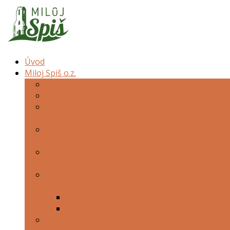
Úvod
Miloj Spiš o.z.
O združení
Mapa územia
Stanovy Miloj Spiš
o.z.
Stratégia rozvoja
spišského vidieka
Dokumenty
združenia
Povinné
zverejňovanie
Zmluvy
Faktúry
Verejné