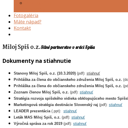
Propagačné
materiály
Fotogaléria
Máte nápad?
Kontakt
Miloj Spiš o.z.
Silné partnerstvo v srdci Spiša
Dokumenty na stiahnutie
Stanovy Miloj Spiš, o.z. (10.3.2020)
(pdf)
:
stiahnuť
Prihláška za člena do občianskeho združenia Miloj Spiš, o.z.
(do
Prihláška za člena do občianskeho združenia Miloj Spiš, o.z.
(pd
Zoznam členov Miloj Spiš, o.z.
(pdf):
stiahnuť
Stratégia rozvoja spišského vidieka obklopujúceho mesto Spišs
Marketingová stratégia destinácie Slovenský raj
(pdf):
stiahnuť
LEADER prezentácia
(.ppt):
stiahnuť
Leták MAS Miloj Spiš, o.z.
(pdf):
stiahnuť
Výročná správa za rok 2019
(pdf):
stiahnuť