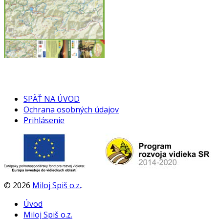
SPÄŤ NA ÚVOD
Ochrana osobných údajov
Prihlásenie
©
2026
Miloj Spiš o.z.
.
Úvod
Miloj Spiš o.z.