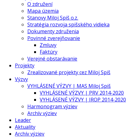
O združení
Mapa územia
Stanovy Miloj Spiš o.z.
Stratégia rozvoja spišského vidieka
Dokumenty združenia
Povinné zverejňovanie
Zmluvy
Faktúry
Verejné obstarávanie
Projekty
Zrealizované projekty cez Miloj Spiš
Výzvy
VYHLÁSENÉ VÝZVY | MAS Miloj Spiš
VYHLÁSENÉ VÝZVY | PRV 2014-2020
VYHLÁSENÉ VÝZVY | IROP 2014-2020
Harmonogram výziev
Archív výziev
Leader
Aktuality
Archív výziev