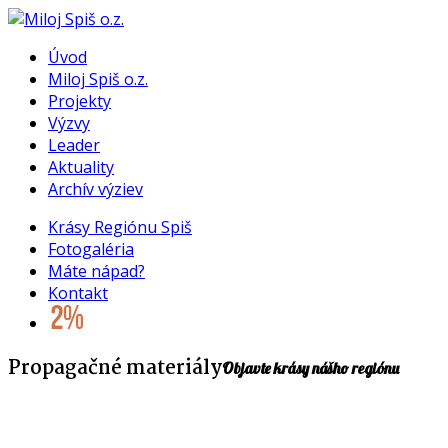
Úvod
Miloj Spiš o.z.
Projekty
Výzvy
Leader
Aktuality
Archív výziev
Krásy Regiónu Spiš
Fotogaléria
Máte nápad?
Kontakt
Propagačné materiály
Objavte krásy nášho regiónu