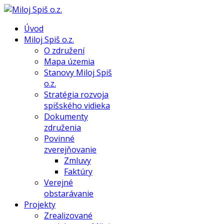
Úvod
Miloj Spiš o.z.
O združení
Mapa územia
Stanovy Miloj Spiš
o.z.
Stratégia rozvoja
spišského vidieka
Dokumenty
združenia
Povinné
zverejňovanie
Zmluvy
Faktúry
Verejné
obstarávanie
Projekty
Zrealizované