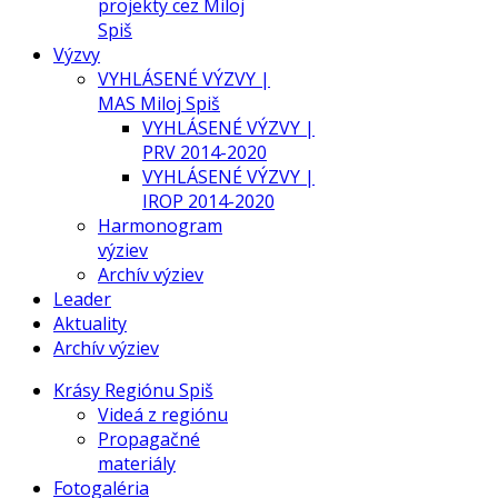
projekty cez Miloj
Spiš
Výzvy
VYHLÁSENÉ VÝZVY |
MAS Miloj Spiš
VYHLÁSENÉ VÝZVY |
PRV 2014-2020
VYHLÁSENÉ VÝZVY |
IROP 2014-2020
Harmonogram
výziev
Archív výziev
Leader
Aktuality
Archív výziev
Krásy Regiónu Spiš
Videá z regiónu
Propagačné
materiály
Fotogaléria