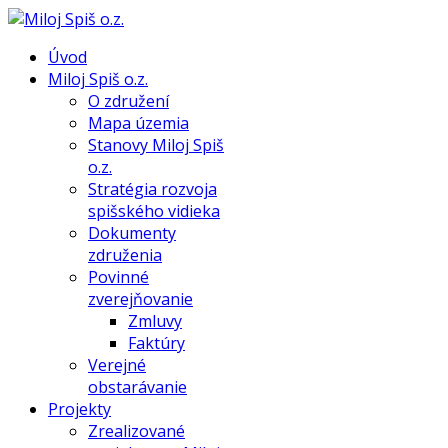
Úvod
Miloj Spiš o.z.
O združení
Mapa územia
Stanovy Miloj Spiš
o.z.
Stratégia rozvoja
spišského vidieka
Dokumenty
združenia
Povinné
zverejňovanie
Zmluvy
Faktúry
Verejné
obstarávanie
Projekty
Zrealizované