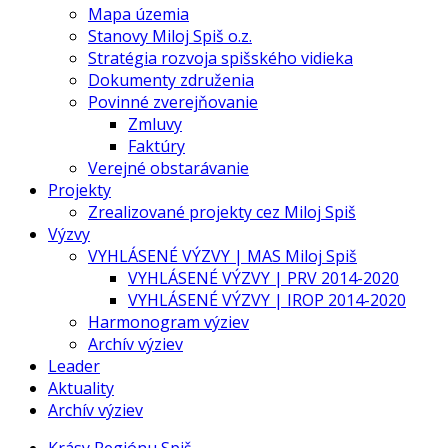
Mapa územia
Stanovy Miloj Spiš o.z.
Stratégia rozvoja spišského vidieka
Dokumenty združenia
Povinné zverejňovanie
Zmluvy
Faktúry
Verejné obstarávanie
Projekty
Zrealizované projekty cez Miloj Spiš
Výzvy
VYHLÁSENÉ VÝZVY | MAS Miloj Spiš
VYHLÁSENÉ VÝZVY | PRV 2014-2020
VYHLÁSENÉ VÝZVY | IROP 2014-2020
Harmonogram výziev
Archív výziev
Leader
Aktuality
Archív výziev
Krásy Regiónu Spiš