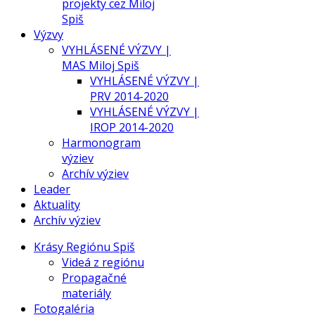
projekty cez Miloj
Spiš
Výzvy
VYHLÁSENÉ VÝZVY |
MAS Miloj Spiš
VYHLÁSENÉ VÝZVY |
PRV 2014-2020
VYHLÁSENÉ VÝZVY |
IROP 2014-2020
Harmonogram
výziev
Archív výziev
Leader
Aktuality
Archív výziev
Krásy Regiónu Spiš
Videá z regiónu
Propagačné
materiály
Fotogaléria