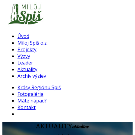
Úvod
Miloj Spiš o.z.
Projekty
Výzvy
Leader
Aktuality
Archív výziev
Krásy Regiónu Spiš
Fotogaléria
Máte nápad?
Kontakt
AKTUALITY
aktuálne