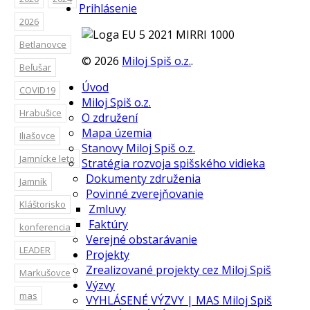
Prihlásenie
2026
Betlanovce
©
2026
Miloj Spiš o.z.
.
Beľušar
Úvod
COVID19
Miloj Spiš o.z.
Hrabušice
O združení
Mapa územia
Iliašovce
Stanovy Miloj Spiš o.z.
Jamnícke leto
Stratégia rozvoja spišského vidieka
Dokumenty združenia
Jamník
Povinné zverejňovanie
Kláštorisko
Zmluvy
Faktúry
konferencia
Verejné obstarávanie
LEADER
Projekty
Zrealizované projekty cez Miloj Spiš
Markušovce
Výzvy
mas
VYHLÁSENÉ VÝZVY | MAS Miloj Spiš