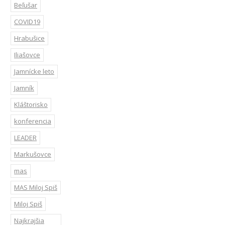
Beľušar
COVID19
Hrabušice
Iliašovce
Jamnícke leto
Jamník
Kláštorisko
konferencia
LEADER
Markušovce
mas
MAS Miloj Spiš
Miloj Spiš
Najkrajšia