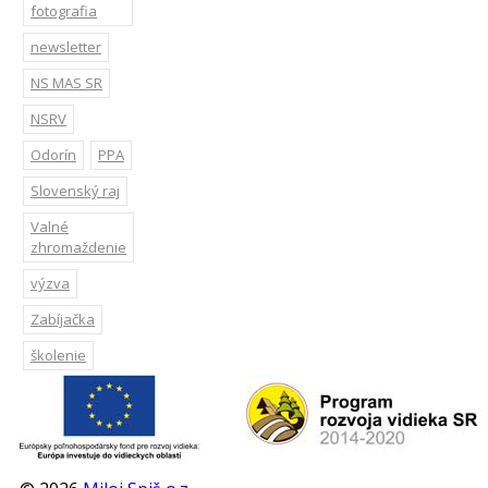
fotografia
newsletter
NS MAS SR
NSRV
Odorín
PPA
Slovenský raj
Valné
zhromaždenie
výzva
Zabíjačka
školenie