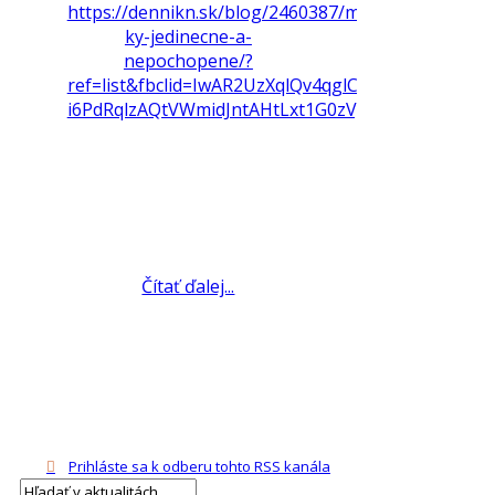
https://dennikn.sk/blog/2460387/mas-
ky-jedinecne-a-
nepochopene/?
ref=list&fbclid=IwAR2UzXqlQv4qglCzBFsfA3PNyN-
i6PdRqlzAQtVWmidJntAHtLxt1G0zVgE
Čítať ďalej...
Prihláste sa k odberu tohto RSS kanála