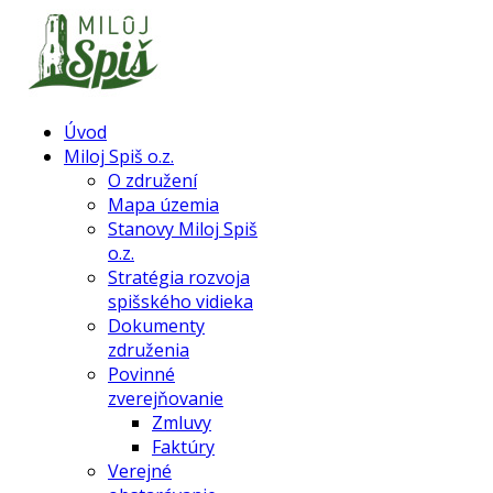
Úvod
Miloj Spiš o.z.
O združení
Mapa územia
Stanovy Miloj Spiš
o.z.
Stratégia rozvoja
spišského vidieka
Dokumenty
združenia
Povinné
zverejňovanie
Zmluvy
Faktúry
Verejné