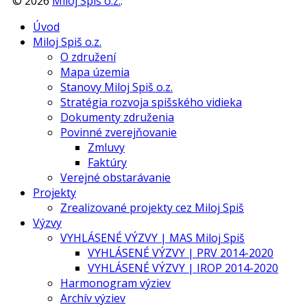
©
2026
Miloj Spiš o.z.
.
Úvod
Miloj Spiš o.z.
O združení
Mapa územia
Stanovy Miloj Spiš o.z.
Stratégia rozvoja spišského vidieka
Dokumenty združenia
Povinné zverejňovanie
Zmluvy
Faktúry
Verejné obstarávanie
Projekty
Zrealizované projekty cez Miloj Spiš
Výzvy
VYHLÁSENÉ VÝZVY | MAS Miloj Spiš
VYHLÁSENÉ VÝZVY | PRV 2014-2020
VYHLÁSENÉ VÝZVY | IROP 2014-2020
Harmonogram výziev
Archív výziev