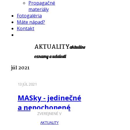
Propagačné
materiály
Fotogaléria
Máte nápad?
Kontakt
AKTUALITY
aktuálne
oznamy a udalosti
júl 2021
13 JÚL 2021
MASky - jedinečné
a nepochopené
ZVEREJNENÉ V
AKTUALITY